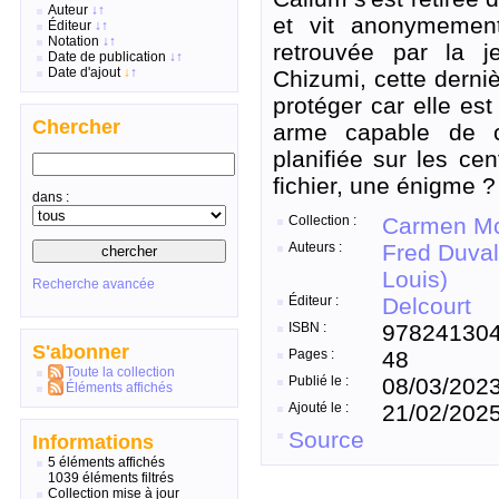
Auteur
↓
↑
et vit anonymement
Éditeur
↓
↑
Notation
↓
↑
retrouvée par la j
Date de publication
↓
↑
Date d'ajout
↓
↑
Chizumi, cette derni
protéger car elle es
Chercher
arme capable de c
planifiée sur les ce
fichier, une énigme ?
dans :
Collection :
Carmen Mc
Auteurs :
Fred Duva
Louis)
Recherche avancée
Éditeur :
Delcourt
ISBN :
97824130
S'abonner
Pages :
48
Toute la collection
Publié le :
08/03/202
Éléments affichés
Ajouté le :
21/02/202
Source
Informations
5 éléments affichés
1039 éléments filtrés
Collection mise à jour