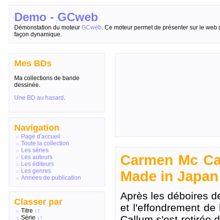
Demo - GCweb
Démonstation du moteur
GCweb
. Ce moteur permet de présenter sur le web 
façon dynamique.
Mes BDs
Ma collections de bande
dessinée.
Une BD au hasard
.
Navigation
Page d'accueil
Toute la collection
Les séries
Carmen Mc Cal
Les auteurs
Les éditeurs
Les genres
Made in Japan
Années de publication
Après les déboires de
Classer par
et l'effondrement de
Titre
↓
↑
Callum s'est retirée 
Série
↓
↑