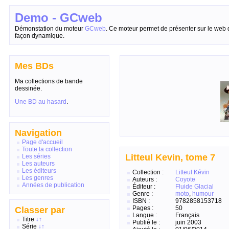
Demo - GCweb
Démonstation du moteur
GCweb
. Ce moteur permet de présenter sur le web 
façon dynamique.
Mes BDs
Ma collections de bande
dessinée.
Une BD au hasard
.
Navigation
Page d'accueil
Toute la collection
Litteul Kevin, tome 7
Les séries
Les auteurs
Les éditeurs
Collection :
Litteul Kévin
Les genres
Auteurs :
Coyote
Années de publication
Éditeur :
Fluide Glacial
Genre :
moto
,
humour
ISBN :
9782858153718
Pages :
50
Classer par
Langue :
Français
Titre
↓
↑
Publié le :
juin 2003
Série
↓
↑