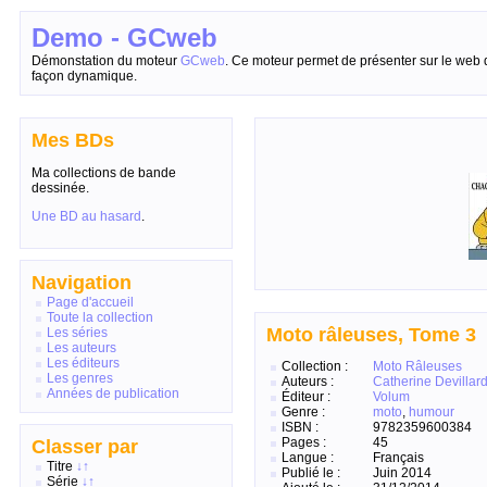
Demo - GCweb
Démonstation du moteur
GCweb
. Ce moteur permet de présenter sur le web 
façon dynamique.
Mes BDs
Ma collections de bande
dessinée.
Une BD au hasard
.
Navigation
Page d'accueil
Toute la collection
Moto râleuses, Tome 3
Les séries
Les auteurs
Les éditeurs
Collection :
Moto Râleuses
Les genres
Auteurs :
Catherine Devillar
Années de publication
Éditeur :
Volum
Genre :
moto
,
humour
ISBN :
9782359600384
Pages :
45
Classer par
Langue :
Français
Titre
↓
↑
Publié le :
Juin 2014
Série
↓
↑