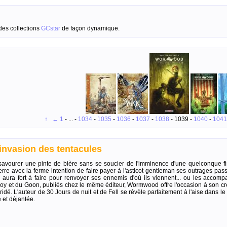
des collections
GCstar
de façon dynamique.
↑
←
1
- ... -
1034
-
1035
-
1036
-
1037
-
1038
- 1039 -
1040
-
1041
nvasion des tentacules
avourer une pinte de bière sans se soucier de l'imminence d'une quelconque fi
erre avec la ferme intention de faire payer à l'asticot gentleman ses outrages pas
ura fort à faire pour renvoyer ses ennemis d'où ils viennent... ou les accom
boy et du Goon, publiés chez le même éditeur, Wormwood offre l'occasion à son c
dé. L'auteur de 30 Jours de nuit et de Fell se révèle parfaitement à l'aise dans le
 et déjantée.