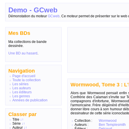
Demo - GCweb
Démonstation du moteur
GCweb
. Ce moteur permet de présenter sur le web 
Mes BDs
Ma collections de bande
dessinée.
Une BD au hasard
.
Navigation
Page d'accueil
Toute la collection
Wormwood, Tome 3 : L'i
Les séries
Les auteurs
Les éditeurs
Alors que Wormwood pensait enfin s
Les genres
Confrérie des Calamari s'invite sur T
Années de publication
compagnons d'infortune, Wormwood a
l'armoricaine. Frère dégénéré d'Hell
donner libre cours à son humour débri
dessinateur de cette série iconoclaste
Classer par
Titre
↓
↑
Collection :
Wormwood
Série
↓
↑
Auteurs :
Ben Templesmith
Auteur
↓
↑
Éditeur :
Delcourt