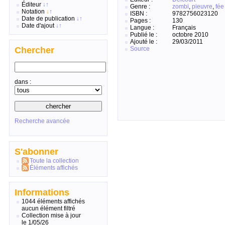
Éditeur
↓
↑
Genre :
zombi
,
pieuvre
,
fée
Notation
↓
↑
ISBN :
9782756023120
Date de publication
↓
↑
Pages :
130
Date d'ajout
↓
↑
Langue :
Français
Publié le :
octobre 2010
Ajouté le :
29/03/2011
Source
Chercher
dans :
Recherche avancée
S'abonner
Toute la collection
Éléments affichés
Informations
1044 éléments affichés
aucun élément filtré
Collection mise à jour
le 1/05/26