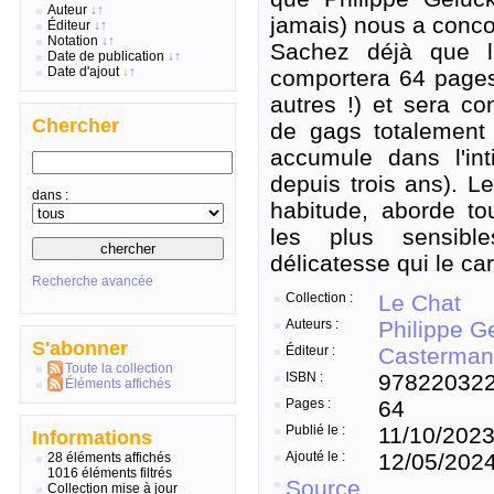
Auteur
↓
↑
jamais) nous a conc
Éditeur
↓
↑
Notation
↓
↑
Sachez déjà que l
Date de publication
↓
↑
Date d'ajout
↓
↑
comportera 64 pages
autres !) et sera co
Chercher
de gags totalement i
accumule dans l'int
depuis trois ans). 
dans :
habitude, aborde to
les plus sensibl
délicatesse qui le car
Recherche avancée
Collection :
Le Chat
Auteurs :
Philippe G
S'abonner
Éditeur :
Casterma
Toute la collection
ISBN :
97822032
Éléments affichés
Pages :
64
Publié le :
11/10/202
Informations
Ajouté le :
12/05/202
28 éléments affichés
1016 éléments filtrés
Source
Collection mise à jour