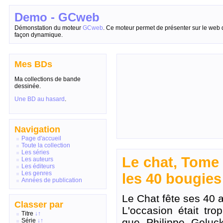
Demo - GCweb
Démonstation du moteur
GCweb
. Ce moteur permet de présenter sur le web 
façon dynamique.
Mes BDs
Ma collections de bande
dessinée.
Une BD au hasard
.
Navigation
Page d'accueil
Toute la collection
Les séries
Le chat, Tome 
Les auteurs
Les éditeurs
Les genres
les 40 bougies
Années de publication
Le Chat fête ses 40 
Classer par
L'occasion était trop
Titre
↓
↑
que Philippe Geluc
Série
↓
↑