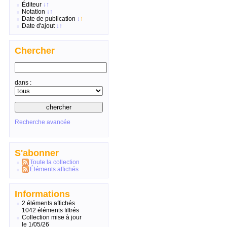
Éditeur
↓
↑
Notation
↓
↑
Date de publication
↓
↑
Date d'ajout
↓
↑
Chercher
dans :
Recherche avancée
S'abonner
Toute la collection
Éléments affichés
Informations
2 éléments affichés
1042 éléments filtrés
Collection mise à jour
le 1/05/26