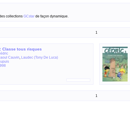
des collections
GCstar
de façon dynamique.
1
: Classe tous risques
édric
aoul Cauvin
,
Laudec (Tony De Luca)
upuis
998
1