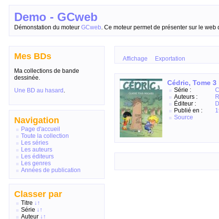
Demo - GCweb
Démonstation du moteur
GCweb
. Ce moteur permet de présenter sur le web 
Mes BDs
Affichage
Exportation
Ma collections de bande
dessinée.
Cédric, Tome 3 
Série :
C
Une BD au hasard
.
Auteurs :
R
Éditeur :
D
Publié en :
1
Source
Navigation
Page d'accueil
Toute la collection
Les séries
Les auteurs
Les éditeurs
Les genres
Années de publication
Classer par
Titre
↓
↑
Série
↓
↑
Auteur
↓
↑