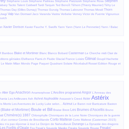
réty
Stephen
Stéphane Louis
Stéphane Paitreau
Stéphane Piatzszek
Stéphane Rosa
Tabary
Tacito
Talent Caldwell
Tardi
Tarquin
Ted Benoît
Téhem (Thierry Maunier)
Téhy
Le
Thorn
Thomas Day (Gilles Dumay)
Thomas Gunzig
Thomas Labourot
Thomas Mosdi
Valp
Usagi
Van Dormael Jaco
Varanda
Vastra
Verbeke
Verney
Victor de Fuente
Vigouroux
outch
Xavier Dorison
et
Xavier Fauche
Y. Swolfs
Yann
Yann (Yann Le Pennetier)
Yann / Balac
Blake et Mortimer
Casterman
R
Bamboo
Blanc
Blanco
Bobard
Le Cherche midi
Clair de
Glénat
ditons géniales
Elvifrance
Fiami.ch
Fluide Glacial
France Loisirs
Goupil
Hachette
Le Matin
Milan
Mondo
Page
Paquet
Quadrant Solaire
Récréabull
Rossel Edition
Rouge et
Anachron
Angor
Alter Ego
L'Ancêtre programmé
r
Anamorphose
L'Anneau des
Astérix
Ashrel
Asphodèle
Aster
phania
Les Artilleuses
Ash
Assassin's Creed
Azimut
s Morris
Les Aventures de Lucky Luke selon...
Le Baron noir
Barricature
Baston
Boule et Bill
 (Blake et Mortimer)
Les Brumes d'Asceltis
Braise
Brest
Bruno
Chimère(s) 1887
hat
Chlorophylle
Chroniques de la Lune Noire
Chroniques de la guerre
Corto Maltese
 d'un conteur
Contes de Brocéliande
Corto Maltese (Casterman 2015)
Durango
ieu n'a pas réponse à tout
Le Donjon de Naheulbeuk
La Dynastie des dragons
Les Forêts d'Opale
Freaks'
Fox
Freak's Squeele Masiko
Freaks Squeele Rouge