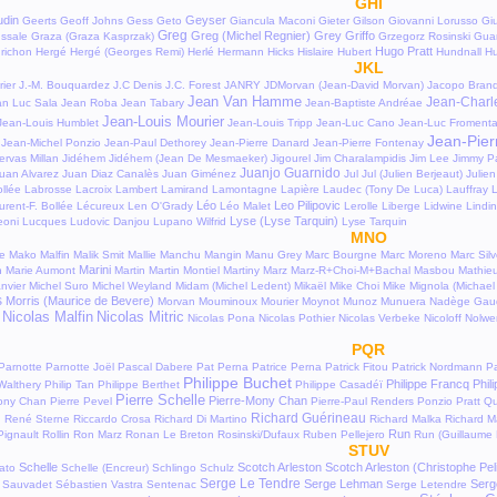
GHI
din
Geyser
Geerts
Geoff Johns
Gess
Geto
Giancula Maconi
Gieter
Gilson
Giovanni Lorusso
Giu
Greg
Greg (Michel Regnier)
Grey
Griffo
ssale
Graza (Graza Kasprzak)
Grzegorz Rosinski
Gua
Hugo Pratt
richon
Hergé
Hergé (Georges Remi)
Herlé
Hermann
Hicks
Hislaire
Hubert
Hundnall
Hu
JKL
rier
J.-M. Bouquardez
J.C Denis
J.C. Forest
JANRY
JDMorvan (Jean-David Morvan)
Jacopo Brand
Jean Van Hamme
Jean-Charl
an Luc Sala
Jean Roba
Jean Tabary
Jean-Baptiste Andréae
Jean-Louis Mourier
Jean-Louis Humblet
Jean-Louis Tripp
Jean-Luc Cano
Jean-Luc Fromenta
Jean-Pier
Jean-Michel Ponzio
Jean-Paul Dethorey
Jean-Pierre Danard
Jean-Pierre Fontenay
ervas Millan
Jidéhem
Jidéhem (Jean De Mesmaeker)
Jigourel
Jim Charalampidis
Jim Lee
Jimmy Pa
Juanjo Guarnido
uan Alvarez
Juan Diaz Canalès
Juan Giménez
Jul
Jul (Julien Berjeaut)
Julie
llée
Labrosse
Lacroix
Lambert
Lamirand
Lamontagne
Lapière
Laudec (Tony De Luca)
Lauffray
L
Léo
Leo Pilipovic
urent-F. Bollée
Lécureux
Len O'Grady
Léo Malet
Lerolle
Liberge
Lidwine
Lindi
Lyse (Lyse Tarquin)
eoni
Lucques
Ludovic Danjou
Lupano Wilfrid
Lyse Tarquin
MNO
le
Mako
Malfin
Malik Smit
Mallie
Manchu
Mangin
Manu Grey
Marc Bourgne
Marc Moreno
Marc Silv
Marini
n
Marie Aumont
Martin
Martin Montiel
Martiny
Marz
Marz-R+Choi-M+Bachal
Masbou
Mathie
nvier
Michel Suro
Michel Weyland
Midam (Michel Ledent)
Mikaël
Mike Choi
Mike Mignola (Michael
s
Morris (Maurice de Bevere)
Morvan
Mouminoux
Mourier
Moynot
Munoz
Munuera
Nadège Gau
Nicolas Malfin
Nicolas Mitric
Nicolas Pona
Nicolas Pothier
Nicolas Verbeke
Nicoloff
Nolwe
PQR
Parnotte
Parnotte Joël
Pascal Dabere
Pat Perna
Patrice Perna
Patrick Fitou
Patrick Nordmann
P
Philippe Buchet
Philippe Francq
Phil
Walthery
Philip Tan
Philippe Berthet
Philippe Casadéï
Pierre Schelle
Pierre-Mony Chan
Mony Chan
Pierre Pevel
Pierre-Paul Renders
Ponzio
Pratt
Qu
Richard Guérineau
n
René Sterne
Riccardo Crosa
Richard Di Martino
Richard Malka
Richard 
Run
Pignault
Rollin
Ron Marz
Ronan Le Breton
Rosinski/Dufaux
Ruben Pellejero
Run (Guillaume
STUV
Schelle
Scotch Arleston
Scotch Arleston (Christophe Pel
ato
Schelle (Encreur)
Schlingo
Schulz
Serge Le Tendre
Serge Lehman
Serg
 Sauvadet
Sébastien Vastra
Sentenac
Serge Letendre