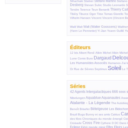
Stefano Martino
Sihachakr
Stalner
Stefano
Desberg
Stevan Subic
Studio Leonardo
S
Thierry Cai
Tendre
Terence
Teun Berserik
Tibéry
Tiburce Oger
Tirso
Tomas Giorello
To
Vilhelm Hansen
Vincent
Vincent (Vincent B
Walt (Walter Goossens)
Walli
Walt
Walther
(Yann Le Pennetier)
Yi Jian
Yoann Guillé
Yv
Éditeurs
12 bis
Albert René
Albin Michel
Albin Miche
Delcou
Dargaud
Lune
Comix Buro
Les Humanoïdes Associés
Humanos
J'ai l
Soleil
Or
Rue de Sèvres
Septimus
Le T
Séries
42 Agents Intergalactiques
666
6666
9
Aquablue
Aquanautes
Nibelungen
Araw
Atalante - La Légende
The Autobiog
Bételgeuse
Les Bidochon
Benoît Brisefer
Ca
Brazil
Bugs Bunny et ses amis
Caktus
des fées
Chroniques du monde émergé
Cix
Cross Fire
Croisade
Cythere
D
DC
Dans l
Eclipse
Elfes
Elixirs
Ekhö monde miroir
Les