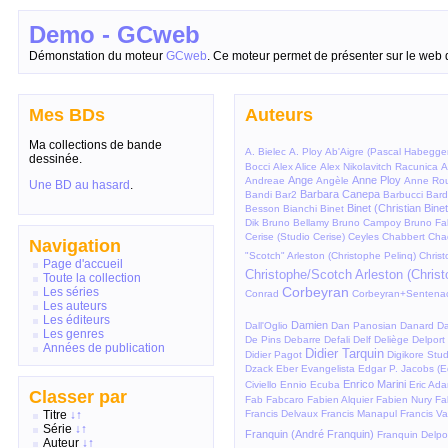
Demo - GCweb
Démonstation du moteur
GCweb
. Ce moteur permet de présenter sur le web 
Mes BDs
Auteurs
Ma collections de bande
A. Bielec
A. Ploy
Ab'Aigre (Pascal Habegge
dessinée.
Bocci
Alex Alice
Alex Nikolavitch Racunica
A
Ange
Anne Ploy
Andreae
Angèle
Anne Rou
Une BD au hasard
.
Barbara Canepa
Bandi
Bar2
Barbucci
Bard
Binet (Christian Binet
Besson
Bianchi
Binet
Dik
Bruno Bellamy
Bruno Campoy
Bruno Fa
Cerise (Studio Cerise)
Ceyles
Chabbert
Cha
Navigation
"Scotch" Arleston (Christophe Pelinq)
Christ
Page d'accueil
Christophe/Scotch Arleston (Christ
Toute la collection
Corbeyran
Les séries
Conrad
Corbeyran+Sentena
Les auteurs
Les éditeurs
Damien
Dall'Oglio
Dan Panosian
Danard
Da
Les genres
De Pins
Debarre
Defali
Delf
Deliège
Delport
Années de publication
Didier Tarquin
Didier Pagot
Digikore Stud
Dzack
Eber Evangelista
Edgar P. Jacobs (E
Enrico Marini
Civiello
Ennio Ecuba
Eric Ad
Classer par
Fab
Fabcaro
Fabien Alquier
Fabien Nury
Fa
Titre
↓
↑
Francis Delvaux
Francis Manapul
Francis Va
Série
↓
↑
Franquin (André Franquin)
Franquin Delpo
Auteur
↓
↑