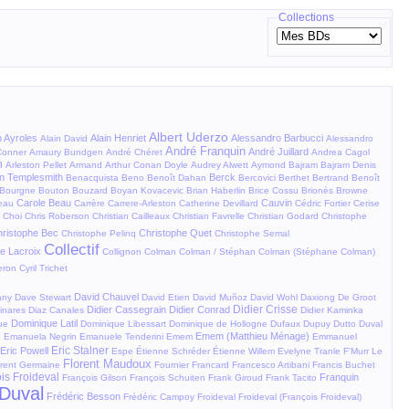
Collections
Albert Uderzo
n Ayroles
Alain Henriet
Alessandro Barbucci
Alain David
Alessandro
André Franquin
André Juillard
onner
Amaury Bundgen
André Chéret
Andrea Cagol
n
Arleston Pellet
Armand
Arthur Conan Doyle
Audrey Alwett
Aymond
Bajram
Bajram Denis
n Templesmith
Berck
Benacquista
Beno
Benoît Dahan
Bercovici
Berthet
Bertrand Benoît
Bourgne
Bouton
Bouzard
Boyan Kovacevic
Brian Haberlin
Brice Cossu
Brionès
Browne
Carole Beau
Cauvin
eau
Carrère
Carrere-Arleston
Catherine Devillard
Cédric Fortier
Cerise
Choi
Chris Roberson
Christian Cailleaux
Christian Favrelle
Christian Godard
Christophe
ristophe Bec
Christophe Quet
Christophe Pelinq
Christophe Semal
Collectif
e Lacroix
Collignon
Colman
Colman / Stéphan Colman (Stéphane Colman)
ieron
Cyril Trichet
David Chauvel
any
Dave Stewart
David Etien
David Muñoz
David Wohl
Daxiong
De Groot
Didier Crisse
Didier Cassegrain
Didier Conrad
inares
Diaz Canales
Didier Kaminka
Dominique Latil
ue
Dominique Libessart
Dominique de Hollogne
Dufaux
Dupuy
Dutto
Duval
Emem (Matthieu Ménage)
e
Emanuela Negrin
Emanuele Tenderini
Emem
Emmanuel
Eric Stalner
Eric Powell
Espe
Étienne Schréder
Étienne Willem
Evelyne Tranle
F'Murr
Le
Florent Maudoux
orent Germaine
Fournier
Francard
Francesco Artibani
Francis Buchet
is Froideval
Franquin
François Gilson
François Schuiten
Frank Giroud
Frank Tacito
Duval
Frédéric Besson
Frédéric Campoy
Froideval
Froideval (François Froideval)