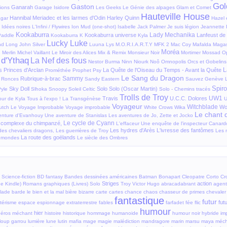
Gol
Gaston
Ganarah
ions
Garage Isidore
Les Geeks
Le Génie des alpages
Glam et Comet
Hauteville House
Hannibal Meriadec et les larmes d'Odin
Harley Quinn
gar
Hazel 
Idées noires
L'Infini / Flywires
Ion Mud (one-shot)
Isabelle
Jack Palmer
Je suis légion
Jeannette 
Kookaburra
Lady Mechanika
Kookaburra universe
Lanfeust de
Paddle
Kookaburra K
Kyla
Lucky Luke
nd
Long John Silver
Luuna
Lys
M.O.R.I.A.R.T.Y
MFK 2
Mac Coy
Mafalda
Magas
Moréa
.
Merlin
Michel Vaillant
Le Miroir des Alices
Mix & Remix
Monsieur Noir
Mortimer
Mossad Op
 d'Ythaq
La Nef des fous
Nestor Burma
Ninn
Niourk
Noô
Omnopolis
Orcs et Gobelins
L
s Princes d'Arclan
La Quête de l'Oiseau du Temps - Avant la Quête
Prométhée
Prophet
Psy
Le Sang du Dragon
Sammy
Rubrique-à-brac
Ronces
Sandy Eastern
Sauvez Genève
Spiro
Sky Doll
Solo
Solo (Oscar Martin)
Pyle
Slhoka
Snoopy
Soleil Celtic
Solo - Chemins tracés
Trolls de Troy
UW1
Travis
U.C.C. Dolores
our de Kyla
Tous à l'expo !
La Transgénèse
Voyageur
Witchblade
Wol
utch
Le Voyage Improbable
Voyage improbable
White Crows
Wika
Le chant 
enture d'Evanhouy
Une aventure de Stanislas
Les aventures de Jo, Zette et Jocko
Le cycle de Cyann
 complexe du chimpanzé,
L'effaceur
Une enquête de l'inspecteur Canard
Les hydres d'Arès
L'ivresse des fantômes
des chevaliers dragons,
Les guerrières de Troy
Les 
La route des goëlands
s mondes
Le siècle des Ombres
Science-fiction
BD fantasy
Bandes dessinées américaines
Batman
Bonapart
Cleopatre
Corto
Cr
Striges
action
e Kindle)
Romans graphiques (Livres)
Solo
Troy
Victor Hugo
abracadabrant
agent
lade
barde
le bien et la mal
bière
bizarre
carte
cartes
chance
chaos
chasseur de primes
chevaler
fantastique
futur
fut
térisme
espace
espionnage
extraterrestre
fables
farfadet
fée
flic
humour
hier
héros méchant
histoire
historique
hommage
humanoide
humour noir
hybride
im
loup garrou
lumière
lune
lutin
mafia
mage
magie
malédiction
mandragore
marin
marsu
maya
méch