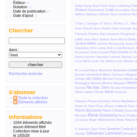
Éditeur
↓
↑
Gau
Gaby
Gang
Gary Frank
Gary Lukinburg
Notation
↓
↑
(Roland Goossens)
Gotlib
Gourmelen
Gou
Date de publication
↓
↑
Hélène Herbeau
Héloret
Henri Jenfèvre
Hen
Date d'ajout
↓
↑
J Kan
J Léturgie
J-T Krul
J. M Vee
J.-L. Mou
Jean Giraud
Jean Graton
Jean Léturgie
Je
Chercher
François Charles
Jean-Jacques Chagnaud
Lainé
Jean-Marc Stalner
Jean-Michel Darlot
Jérôme Maffre
Jérôme Renéaume
Jesus H
Cassaday
John Lang
José-Louis Bocquet
J
dans :
Kyko Duarte
Kovacevic
Krebs
Krystel
LF Bo
Gerra
Laurent Libessart
Laurent Sieurac
La
Luca Merli
Lucien De Gieter
Lucio Alberto L
M. Louard
Mace
Macherot
Madeleine DeMil
Recherche avancée
bandes dessinées)
Marco Santucci
Margeri
Mic Delink
Christin
Michael Turner
Michel Ja
Morri
Montaigne
Montes
Moreno
Morgann
Nicolas Jarry
Guénet
Nicolas Kéramidas
S'abonner
Oscar Martin
Olivier Vatine
Ozanam
Toute la collection
Palacios
Paola Amormino
Paolo Maddaleni
Éléments affichés
Peter de Smet
Peyo (Pierre Culliford)
Peyo 
Pierre Boisserie
Pierre Christin
Pierre 
René Goscinny
Renders
René Pétillo
Informations
Lécureux
Roger Widenlocher
Roke
Roland 
1044 éléments affichés
aucun élément filtré
Sandrine Cordurié
S. Arleston
Sam Timel
S
Collection mise à jour
Sébastien Lamirand
Grenier
Sébastien
le 1/05/26