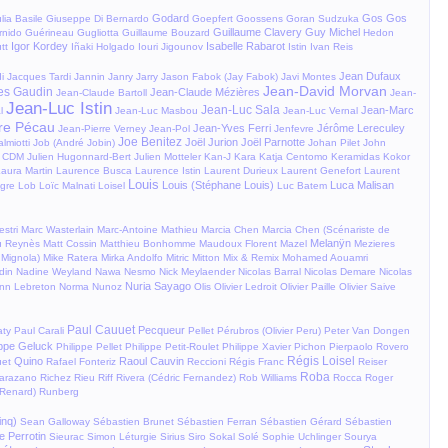
Godard
Gos
Gos
lia Basile
Giuseppe Di Bernardo
Goepfert
Goossens
Goran Sudzuka
Guillaume Clavery
Guy Michel
rnido
Guérineau
Gugliotta
Guillaume Bouzard
Hedon
Igor Kordey
Isabelle Rabarot
tt
Iñaki Holgado
Iouri Jigounov
Istin
Ivan Reis
Jean Dufaux
i
Jacques Tardi
Jannin
Janry
Jarry
Jason Fabok (Jay Fabok)
Javi Montes
Jean-David Morvan
es Gaudin
Jean-Claude Mézières
Jean-Claude Bartoll
Jean-
Jean-Luc Istin
Jean-Luc Sala
Jean-Marc
l
Jean-Luc Masbou
Jean-Luc Vernal
re Pécau
Jean-Yves Ferri
Jérôme Lereculey
Jean-Pierre Verney
Jean-Pol
Jenfevre
Joe Benitez
Joël Jurion
Joël Parnotte
lmiotti
Job (André Jobin)
Johan Pilet
John
n CDM
Julien Hugonnard-Bert
Julien Motteler
Kan-J
Kara
Katja Centomo
Keramidas
Kokor
aura Martin
Laurence Busca
Laurence Istin
Laurent Durieux
Laurent Genefort
Laurent
Louis
Louis (Stéphane Louis)
Luca Malisan
ngre
Lob
Loïc Malnati
Loisel
Luc Batem
estri
Marc Wasterlain
Marc-Antoine Mathieu
Marcia Chen
Marcia Chen (Scénariste de
Melanÿn
u Reynès
Matt Cossin
Matthieu Bonhomme
Maudoux Florent
Mazel
Mezieres
 Mignola)
Mike Ratera
Mirka Andolfo
Mitric
Mitton
Mix & Remix
Mohamed Aouamri
din
Nadine Weyland
Nawa
Nesmo
Nick Meylaender
Nicolas Barral
Nicolas Demare
Nicolas
Nuria Sayago
nn Lebreton
Norma
Nunoz
Olis
Olivier Ledroit
Olivier Paille
Olivier Saive
Paul Cauuet
Pecqueur
aty
Paul Carali
Pellet
Pérubros (Olivier Peru)
Peter Van Dongen
ippe Geluck
Philippe Pellet
Philippe Petit-Roulet
Philippe Xavier
Pichon
Pierpaolo Rovero
Régis Loisel
Quino
Raoul Cauvin
et
Rafael Fonteriz
Reccioni
Régis Franc
Reiser
Roba
Marazano
Richez
Rieu
Riff
Rivera (Cédric Fernandez)
Rob Williams
Rocca
Roger
 Renard)
Runberg
inq)
Sean Galloway
Sébastien Brunet
Sébastien Ferran
Sébastien Gérard
Sébastien
e Perrotin
Sieurac
Simon Léturgie
Sirius
Siro
Sokal
Solé
Sophie Uchlinger
Sourya