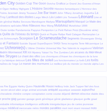
den City
Golden Cup
The Goon
Grafica
Gotcha
Le Grand Jeu
Guerres d'Arran
L'Histoire Secrète
et Ogan
Hellboy
Highgate
Histoires fantastiques
L'Honneur des
Joe Bar team
La
Pointu
Jeremiah
Jimmy Tousseul
John Tiffany
Jonathan
Jugurtha
Léonard
Lanfeust des étoiles
 Troy
Léo Loden
Largo Winch
Léo Tomasini
Line et
Marsupilami
Masqué
Le Matin des
in général
Malika Secouss
Mandragore
Marlysa
Mutafukaz
Moto Râleuses
érations spéciales
Muo Wang
Mutafukaz 1886
Outre tombe
Pandamonia
Papyrus
Pemperton
Le Petit Rahan
Petzi (Deuxième série)
a Quête de l'oiseau du temps
Quick et Flupke
Rallye Raid Calagan
Rantanplan
Le
Le Scrameustache
Scorpion
Segments
Les Schtroumpfs
Showergate
Shrög
u et Fantasio
Suicide Squad
SuperDupont
TARDI
Terra incognita
Terre Mécannique
Le
Uchronie(s)
Valérian
UW2
L'Ultime Chimère
Universal War Two
Valentin le vagabond
XIII
lodrïn
Wormwood
Les arcanes du Midi-Minuit
XIII Mystery
Yakari
Yiu
The Zumbies
des Stryges
Le chant des elfes
Les chroniques d'Arawn
les chroniques de la lune
Les filles de soleil
Les forêts
o
La fabrique delcourt
Les fonctionnaires
La forêt
Le manoir des murmures
maîtres de l'orge
Le meilleur job du monde
Le monde alpha
Les
Hauteville House
oss Fire
Egypte
Harley Quinn
Hellboy
Inde
Jack Tupper
Nef des fous
antiquité
aujourd'hui
 secret
alcool
alien
ange
animal
anomalie
aquatique
assassin
demon
chevalerie
chimère
compte
conspiration
conte
course
déjanté
détective
diable
dieu
gag
ur proche
ganster
garage
geek
génétique
génie
gladiateur
glauque
gorille
graal
probable
informatique
intelligence artificielle
intergalactique
jeu de cartes
jeunesse
médiéval
mondes parallèles
moto
nique
mercenaire
métro
mort
mort vivant
mossad