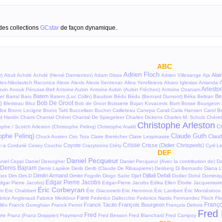
des collections
GCstar
de façon dynamique.
ABC
Adrien Floch
Alai
r)
Abuli
Achdé
Achdé (Hervé Darmenton)
Adam Glass
Adrien Villesange
Aja
lex-Nikolavitch Racunica
Alexe
Alexis
Alexis Sentenac
Alina Yerofieieva
Alvaro Iglesias
Amanda C
Arlesto
vin
Anouk Pérusse-Bell
Antoine Aubin
Antoine Aubin (Aubin Fréchon)
Antoine Ozanam
Batem
Be
et
Barral
Baru
Batem (Luc Collin)
Baudoin
Bédu
Bédu (Bernard Dumont)
Béka
Beltran
Bob De Groot
)
Blesteau
Bloz
Bob de Groot
Boisserie
Bojan Kovacevic
Bom
Bosse
Bourgeon
lba
Bruno Lecigne
Bruno Tatti
Buccellato
Buchet
Cailleteau
Canepa
Carali
Carla Hansen
Carol B
d Hardin
Chami
Chantal Chéret
Chantal De Spiegeleer
Charles Dickens
Charles M. Schulz
Chéret
Christophe Arleston
Ch
ophe / Scotch Arleston (Christophe Pelinq)
Christophe Araldi
ophe Pelinq)
Claude Guth
Claud
Chuck Austen
Ciro Tota
Claire Bretécher
Claire Lespinasse
Crisse
Coyote
Crisse (Didier Chrispeels)
c-a
Cordurié
Cosey
Coucho
Crazytoons
Créty
Cyril L
DEF
Daniel Pecqueur
niel Ceppi
Daniel Desorgher
Daniel Pecqueur (Avec la contribution de)
D
Denis Bajram
Denis Lapière
Derib
Derib (Claude De Ribaupierre)
Desberg
Di Bernardo
Diana L
Dimitri Armand
Djillali Defali
ios
Dim
Dim.D
Dimitri Fogolin
Diogo Saïto
Djief
Dodier
Dohé
Dominiq
Edgar Pierre Jacobs
dgar Pierre Jacobs)
Edgar-Pierre Jacobs
Edika
Ellen
Élodie Jacquemoir
Éric Corbeyran
am
Eric Chabbert
Éric Giacometti
Eric Henninot
Éric Lambert
Éric Montésinos
Fane
brice Angleraud
Fabrice Meddour
Federico Dallocchio
Federico Nardo
Ferrnandez
Floch
Fl
Franço
Franck Tacito
François Bourgeon
llès
Franck Gureghian
Franck Perrot
François Debois
Fred 
Fred
rte
Franz (Franz Drappier)
Fraymond
Fred Besson
Fred Blanchard
Fred Campoy