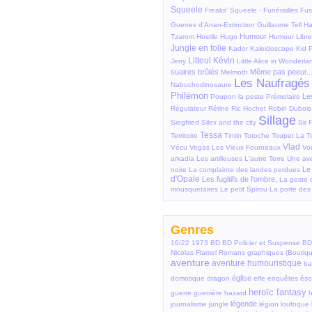
Squeele
Freaks' Squeele - Funérailles
Fus
Guerres d'Arran-Extinction
Guillaume Tell
Ha
Humour
Tzarom
Hostile
Hugo
Humour Libre
Jungle en folie
Kador
Kaleidoscope
Kid 
Litteul Kévin
Jerry
Little Alice in Wonderla
suaires brûlés
Même pas peeur..
Melmoth
Les Naufragés
Nabuchodinosaure
Philémon
Le
Poupon la peste
Prémolaire
Régulateur
Rétine
Ric Hochet
Robin Dubois
Sillage
Siegfried
Silex and the city
Sir 
Tessa
Territoire
Tintin
Totoche
Toupet
La T
Vlad
Vécu
Vegas
Les Vieux Fourneaux
Vo
arkadia
Les artilleuses
L'autre Terre
Une av
Le
noire
La complainte des landes perdues
d'Opale
Les fugitifs de l'ombre,
La geste 
mousquetaires
Le petit Spirou
La porte de
Genres
16/22
1973
BD
BD Policier et Suspense
BD 
Nicolas Flamel
Romans graphiques (Boutiqu
aventure
aventure humouristique
ba
église
domotique
dragon
elfe
enquêtes
éso
heroïc fantasy
guerre
guerrière
hazard
légende
journalisme
jungle
légion
loufoque