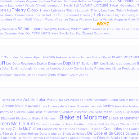
Stéphane C
 Raffaele
Stefano Vergani
Stéphan Colman
Stéphane Betbeder
Stéphane Bileau
Sylvain Cordurié
tudio Leonardo / Vittorio (Vittorio Leonardo)
Swolfs
Sylli
Sylvain Guinebaud
Thierry Gioux
lleteau
Thierry Labrosse
Thierry Laudrain
Thierry Leprévost
Thierry Mébarki
Turf
Turk
me
Tonino Benacquista
Tota
Trichet
Turf (Bernard Thierce )
Ucciani
Ulrig Godderidge
eaufrère)
Vincent Mallié
Vincent Perez
Vincenzo Cucca
Vincenzo Lauria
Virginie Augustin
Volny
V
WXYZ
Wilfrid Lupano
William Vance
y
Wasterlain
Will (Willy Maltaite)
Wuillemin
X Fauche
Xavier Bass
Yves Sente
an Delporte
Yves Got
Yves Swolfs
Zaz
Zep
Živorad Radivojevic
Ankama
l / L'Echo des Savanes
Alpen
Ankama éditions
Audie - Fluide Glacial
BLAKE MORTIME
rt
Dupuis
Les Deux Royaumes
Drakoo
Drugstore
EP Editions
EPI
Les Editions du Lombard
É
Le Lombard
u
Joker Editions
Jungle
Kennes
Lucky Comics
Lucky Productions
Marsu Productions
Vents d'Ouest
éméraire
Theloma
Urban Comics
Volum
Zenda
Achille Talon
Acriboréa
 Tigres
Ab Irato
Les Aigles de Rome
Aldebaran
Aleph
Alim le tanneu
Arcane Majeur
Arctica
Arcanes
n
Les Arcanes de la Lune Noire
Archie cash
Ares
Aria
Aristo
raphy of a Mitroll
Avant Blake et Mortimer
Aventure d'Astérix
Les Aventures de Lucky Luke d'aprè
Blake et Mortimer
Blake et Mortimer
Blacksad
Blackwood
Blake & Mortimer -
rmen Mc Callum
Le C
Carnets de route de Tintin
Carthago
Cédric
Cellulite
Ceppi
Charlie
Code Mc Callum
Conquêtes
i de Troy
Complainte des landes perdues I - Sioban
Les Contes
De Cape et de Crocs
a Tête de Sherlock Holmes
Dans la tęte de Sherlock Holmes
Déluge
D
Les Filles de Soleil
 Enfants de Belzagor
Escobar
Expérience mort
Fables
Fathom
Fluide glacial