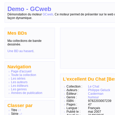
Demo - GCweb
Démonstation du moteur
GCweb
. Ce moteur permet de présenter sur le web 
façon dynamique.
Mes BDs
Ma collections de bande
dessinée.
Une BD au hasard
.
Navigation
Page d'accueil
Toute la collection
L'excellent Du Chat [Bes
Les séries
Les auteurs
Les éditeurs
Collection :
Le Chat
Les genres
Auteurs :
Philippe Geluck
Années de publication
Éditeur :
Casterman
Genre :
humour
ISBN :
9782203007239
Pages :
47
Classer par
Langue :
Français
Titre
↓
↑
Publié le :
mai 2007
Série
↓
↑