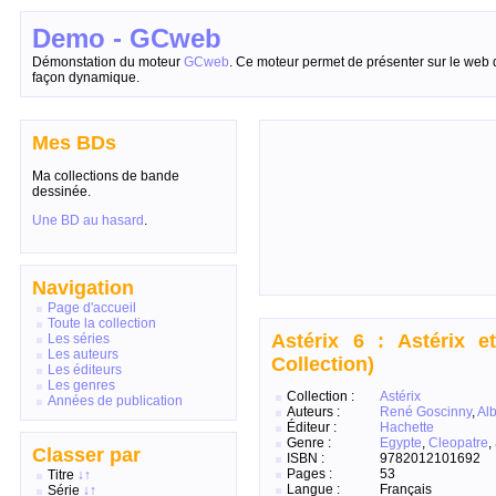
Demo - GCweb
Démonstation du moteur
GCweb
. Ce moteur permet de présenter sur le web 
façon dynamique.
Mes BDs
Ma collections de bande
dessinée.
Une BD au hasard
.
Navigation
Page d'accueil
Toute la collection
Astérix 6 : Astérix e
Les séries
Les auteurs
Collection)
Les éditeurs
Les genres
Collection :
Astérix
Années de publication
Auteurs :
René Goscinny
,
Al
Éditeur :
Hachette
Genre :
Egypte
,
Cleopatre
,
Classer par
ISBN :
9782012101692
Pages :
53
Titre
↓
↑
Langue :
Français
Série
↓
↑