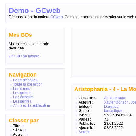
Demo - GCweb
Démonstation du moteur
GCweb
. Ce moteur permet de présenter sur le web 
Mes BDs
Ma collections de bande
dessinée.
Une BD au hasard
.
Navigation
Page d'accueil
Toute la collection
Aristophania - 4 - La 
Les séries
Les auteurs
Les éditeurs
Collection :
Aristophania
Les genres
Auteurs :
Xavier Dorison
,
Joë
Années de publication
Éditeur :
Dargaud
Genre :
fantastique
ISBN :
9782505089384
Pages :
72
Classer par
Publié le :
28/01/2022
Titre
↓
↑
Ajouté le :
02/08/2022
Série
↓
↑
Source
Auteur
↓
↑