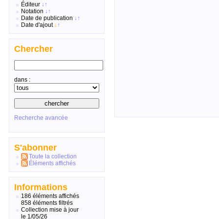
Éditeur
↓
↑
Notation
↓
↑
Date de publication
↓
↑
Date d'ajout
↓
↑
Chercher
dans :
Recherche avancée
S'abonner
Toute la collection
Éléments affichés
Informations
186 éléments affichés
858 éléments filtrés
Collection mise à jour
le 1/05/26