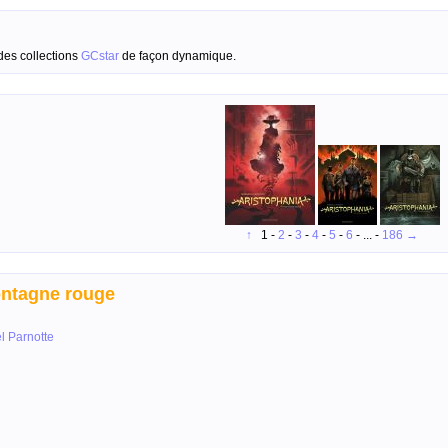
des collections
GCstar
de façon dynamique.
↑
1 -
2
-
3
-
4
-
5
-
6
- ... -
186
→
Montagne rouge
l Parnotte