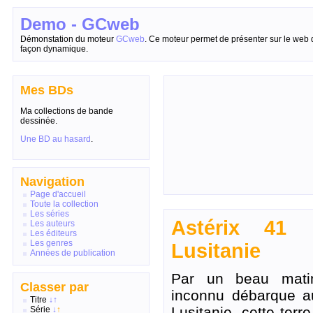
Demo - GCweb
Démonstation du moteur
GCweb
. Ce moteur permet de présenter sur le web 
façon dynamique.
Mes BDs
Ma collections de bande
dessinée.
Une BD au hasard
.
Navigation
Page d'accueil
Toute la collection
Les séries
Astérix 41 
Les auteurs
Les éditeurs
Les genres
Lusitanie
Années de publication
Par un beau mati
Classer par
inconnu débarque au 
Titre
↓
↑
Lusitanie, cette terre
Série
↓
↑