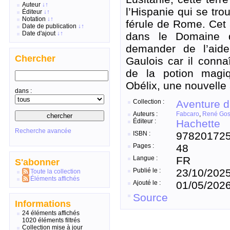
Auteur
↓
↑
l’Hispanie qui se tr
Éditeur
↓
↑
Notation
↓
↑
férule de Rome. Cet 
Date de publication
↓
↑
Date d'ajout
↓
↑
dans le Domaine 
demander de l’aide
Chercher
Gaulois car il connaî
de la potion magiq
Obélix, une nouvell
dans :
Collection :
Aventure d
Auteurs :
Fabcaro
,
René Gos
Éditeur :
Hachette
Recherche avancée
ISBN :
97820172
Pages :
48
Langue :
FR
S'abonner
Publié le :
23/10/202
Toute la collection
Éléments affichés
Ajouté le :
01/05/202
Source
Informations
24 éléments affichés
1020 éléments filtrés
Collection mise à jour