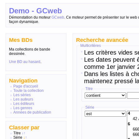
Demo - GCweb
Démonstation du moteur
GCweb
. Ce moteur permet de présenter sur le web 
façon dynamique.
Mes BDs
Recherche avancée
Multicritères
Ma collections de bande
Les critères vides s
dessinée.
Les dates peuvent ê
Une BD au hasard
.
comme 1er janvier 2
Dans les listes à ch
Navigation
maintenez pressé la
Page d'accueil
Titre
Toute la collection
Les séries
Les auteurs
Les éditeurs
Série
Les genres
Années de publication
Classer par
Titre
↓
↑
Série
↓
↑