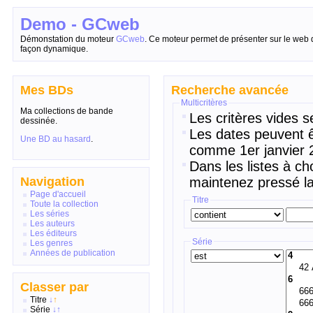
Demo - GCweb
Démonstation du moteur
GCweb
. Ce moteur permet de présenter sur le web 
façon dynamique.
Mes BDs
Recherche avancée
Multicritères
Ma collections de bande
Les critères vides s
dessinée.
Les dates peuvent ê
Une BD au hasard
.
comme 1er janvier 2
Dans les listes à ch
Navigation
maintenez pressé la
Page d'accueil
Titre
Toute la collection
Les séries
Les auteurs
Les éditeurs
Série
Les genres
Années de publication
Classer par
Titre
↓
↑
Série
↓
↑