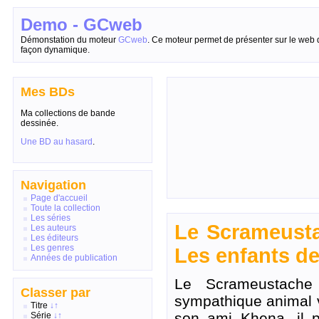
Demo - GCweb
Démonstation du moteur
GCweb
. Ce moteur permet de présenter sur le web 
façon dynamique.
Mes BDs
Ma collections de bande
dessinée.
Une BD au hasard
.
Navigation
Page d'accueil
Toute la collection
Les séries
Le Scrameusta
Les auteurs
Les éditeurs
Les genres
Les enfants de 
Années de publication
Le Scrameustache
Classer par
sympathique animal 
Titre
↓
↑
son ami Khena, il p
Série
↓
↑