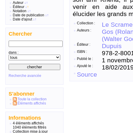
Auteur
↓
↑
venir en aide aux
Éditeur
↓
↑
Notation
↓
↑
élucider les grands 
Date de publication
↓
↑
Date d'ajout
↓
↑
Collection :
Le Scrame
Auteurs :
Gos (Rola
Chercher
(Walter G
Éditeur :
Dupuis
ISBN :
978-2-800
dans :
Publié le :
1 novembr
Ajouté le :
18/02/201
Source
Recherche avancée
S'abonner
Toute la collection
Éléments affichés
Informations
4 éléments affichés
1040 éléments filtrés
Collection mise à jour