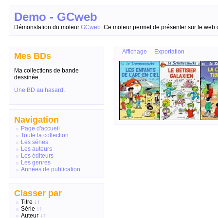
Demo - GCweb
Démonstation du moteur
GCweb
. Ce moteur permet de présenter sur le web 
Affichage
Exportation
Mes BDs
Ma collections de bande
dessinée.
Une BD au hasard
.
Navigation
Page d'accueil
Toute la collection
Les séries
Les auteurs
Les éditeurs
Les genres
Années de publication
Classer par
Titre
↓
↑
Série
↓
↑
Auteur
↓
↑