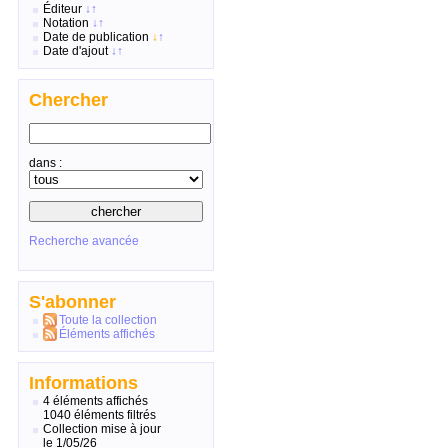
Éditeur
↓
↑
Notation
↓
↑
Date de publication
↓
↑
Date d'ajout
↓
↑
Chercher
dans :
Recherche avancée
S'abonner
Toute la collection
Éléments affichés
Informations
4 éléments affichés
1040 éléments filtrés
Collection mise à jour
le 1/05/26