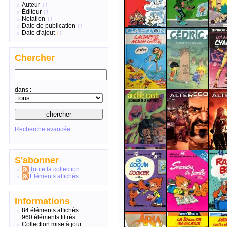
Auteur
↓
↑
Éditeur
↓
↑
Notation
↓
↑
Date de publication
↓
↑
Date d'ajout
↓
↑
Chercher
dans :
Recherche avancée
S'abonner
Toute la collection
Éléments affichés
Informations
84 éléments affichés
960 éléments filtrés
Collection mise à jour