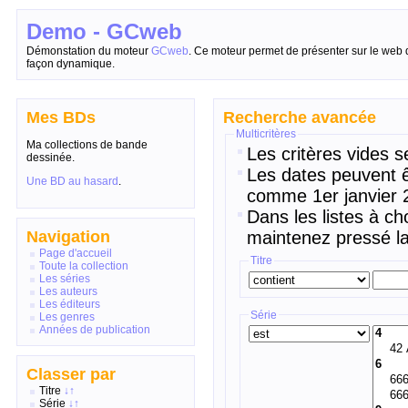
Demo - GCweb
Démonstation du moteur
GCweb
. Ce moteur permet de présenter sur le web 
façon dynamique.
Mes BDs
Recherche avancée
Multicritères
Ma collections de bande
Les critères vides s
dessinée.
Les dates peuvent ê
Une BD au hasard
.
comme 1er janvier 2
Dans les listes à ch
Navigation
maintenez pressé la
Page d'accueil
Titre
Toute la collection
Les séries
Les auteurs
Les éditeurs
Série
Les genres
Années de publication
Classer par
Titre
↓
↑
Série
↓
↑